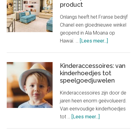
product
Onlangs heeft het Franse bedrijf
Chanel een gloednieuwe winkel
geopend in Ala Moana op
about
Hawaï. …
[Lees meer...]
Nieuwe
winkel
Chanel
Kinderaccessoires: van
kinderhoedjes tot
verkoopt
speelgoedjuwelen
slechts
één
Kinderaccessoires zijn door de
product
jaren heen enorm geëvolueerd.
Van eenvoudige kinderhoedjes
about
tot …
[Lees meer...]
Kinderaccessoire
van