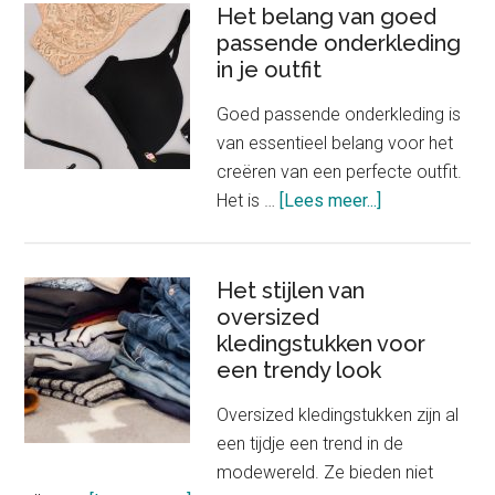
kinderhoedjes
Het belang van goed
passende onderkleding
tot
in je outfit
speelgoedjuwele
Goed passende onderkleding is
van essentieel belang voor het
creëren van een perfecte outfit.
about
Het is …
[Lees meer...]
Het
belang
van
Het stijlen van
oversized
goed
kledingstukken voor
passende
een trendy look
onderkleding
in
Oversized kledingstukken zijn al
je
een tijdje een trend in de
outfit
modewereld. Ze bieden niet