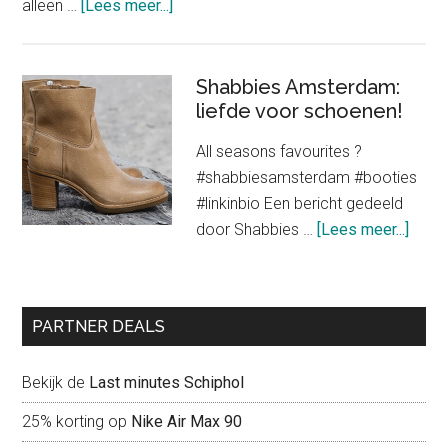
about
alleen …
[Lees meer...]
Het
stijlen
van
Shabbies Amsterdam:
oversized
liefde voor schoenen!
kledingstukken
All seasons favourites ?
voor
#shabbiesamsterdam #booties
een
#linkinbio Een bericht gedeeld
trendy
about
door Shabbies …
[Lees meer...]
look
Shab
Amst
liefd
PARTNER DEALS
voor
scho
Bekijk de
Last minutes Schiphol
25% korting op
Nike Air Max 90