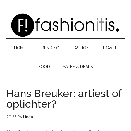
Skip
Skip
Skip
to
to
to
main
secondary
primary
content
menu
sidebar
HOME
TRENDING
FASHION
TRAVEL
FOOD
SALES & DEALS
Hans Breuker: artiest of
oplichter?
20:35
By
Linda