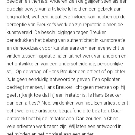
beelden en thema’s. Anderen zien de gelijkenissen als een
duidelijk bewijs van artistieke luiheid en een gebrek aan
originaliteit, wat een negatieve invloed kan hebben op de
perceptie van Breuker’s werk en zijn reputatie binnen de
kunstwereld. De beschuldigingen tegen Breuker
benadrukken het belang van authenticiteit in kunstcreatie
en de noodzaak voor kunstenaars om een evenwicht te
vinden tussen inspiratie halen uit het werk van anderen en
het ontwikkelen van een onderscheidende, persoonlijke
stijl. Op de vraag of Hans Breuker een artiest of oplichter
is, is geen eenduidig antwoord te geven. Een oplichter
bedriegt mensen, Hans Breuker licht geen mensen op, hij
geeft rijkelijk toe dat hij een imitator is. Is Hans Breuker
dan een artiest? Nee, wij denken van niet. Een artiest dient
echt wel enige artistieke begaafdheid te bezitten. Daar
ontbreekt het bij de imitator aan. Dan zouden in China
vele artiesten werkzaam zijn. Wij laten een antwoord in
het midden en het oordeel aan een ander…