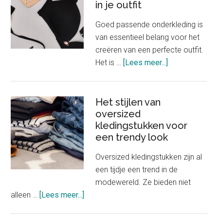
in je outfit
speelgoedjuwele
Goed passende onderkleding is
van essentieel belang voor het
creëren van een perfecte outfit.
about
Het is …
[Lees meer...]
Het
belang
van
Het stijlen van
oversized
goed
kledingstukken voor
passende
een trendy look
onderkleding
in
Oversized kledingstukken zijn al
je
een tijdje een trend in de
outfit
modewereld. Ze bieden niet
about
alleen …
[Lees meer...]
Het