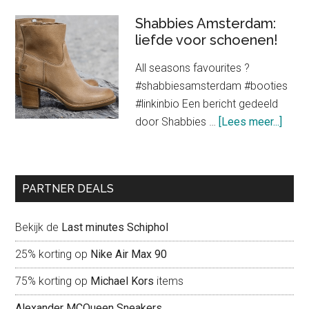
stijlen
van
Shabbies Amsterdam:
oversized
liefde voor schoenen!
kledingstukken
All seasons favourites ?
voor
#shabbiesamsterdam #booties
een
#linkinbio Een bericht gedeeld
trendy
about
door Shabbies …
[Lees meer...]
look
Shab
Amst
liefd
PARTNER DEALS
voor
scho
Bekijk de
Last minutes Schiphol
25% korting op
Nike Air Max 90
75% korting op
Michael Kors
items
Alexander MCQueen Sneakers