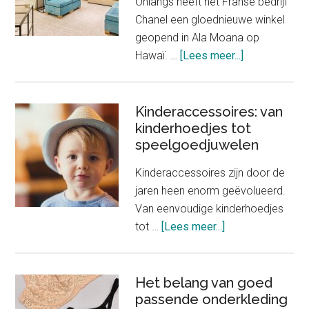
Onlangs heeft het Franse bedrijf
Chanel een gloednieuwe winkel
geopend in Ala Moana op
about
Hawaï. …
[Lees meer...]
Nieuwe
winkel
Chanel
Kinderaccessoires: van
kinderhoedjes tot
verkoopt
speelgoedjuwelen
slechts
één
Kinderaccessoires zijn door de
product
jaren heen enorm geëvolueerd.
Van eenvoudige kinderhoedjes
about
tot …
[Lees meer...]
Kinderaccessoire
van
kinderhoedjes
Het belang van goed
passende onderkleding
tot