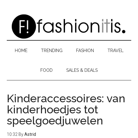
Skip
Skip
Skip
to
to
to
main
secondary
primary
content
menu
sidebar
HOME
TRENDING
FASHION
TRAVEL
FOOD
SALES & DEALS
Kinderaccessoires: van
kinderhoedjes tot
speelgoedjuwelen
10:32
By
Astrid