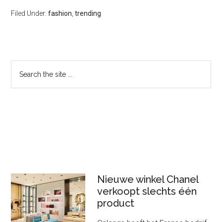
Filed Under:
fashion
,
trending
Primary
Search
the
Sidebar
site
...
Nieuwe winkel Chanel
verkoopt slechts één
product