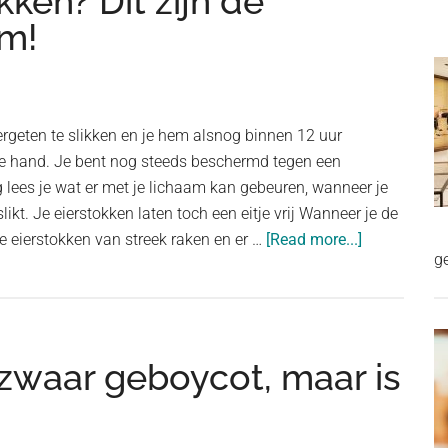
kken? Dit zijn de
am!
ergeten te slikken en je hem alsnog binnen 12 uur
 de hand. Je bent nog steeds beschermd tegen een
ees je wat er met je lichaam kan gebeuren, wanneer je
slikt. Je eierstokken laten toch een eitje vrij Wanneer je de
about
de eierstokken van streek raken en er …
[Read more...]
g
De
Pil
vergeten
te
zwaar geboycot, maar is
slikken?
Dit
zijn
de