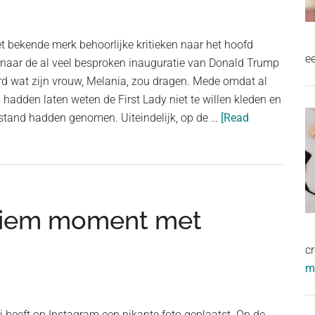
gevolgen
in
t bekende merk behoorlijke kritieken naar het hoofd
je
e
 naar de al veel besproken inauguratie van Donald Trump
lichaam!
rd wat zijn vrouw, Melania, zou dragen. Mede omdat al
hadden laten weten de First Lady niet te willen kleden en
stand hadden genomen. Uiteindelijk, op de …
[Read
ntiem moment met
cr
me
 heeft op Instagram een pikante foto geplaatst. Op de