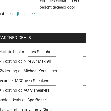
#booties #linkinbio Een
look
bericht gedeeld door
about
habbies …
[Lees meer...]
Shabbies
Amsterdam:
liefde
PARTNER DEALS
voor
schoenen!
ekijk de
Last minutes Schiphol
5% korting op
Nike Air Max 90
5% korting op
Michael Kors
items
lexander MCQueen Sneakers
0% korting op
Autry sneakers
ashion deals op
SparBazar
ot 50% korting op
Jimmy Choo