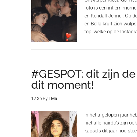
foto is een intiem mome
en Kendall Jenner. Op de
en Bella krult zich wulp
top, welke op de Instagr
#GESPOT: dit zijn de
dit moment!
12:36
By
TMa
In het afgelopen jaar he
niet alle hairdo's zijn oo
kapsels dit jaar nog steed