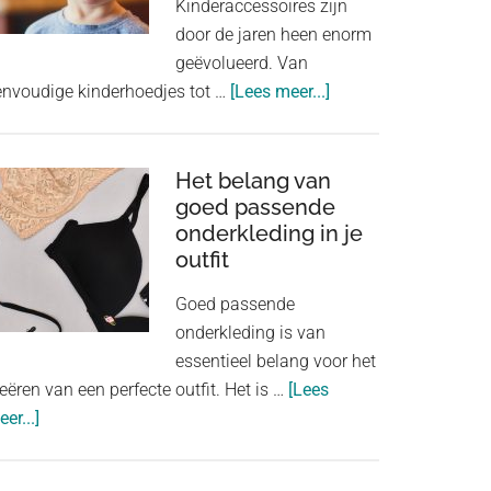
Kinderaccessoires zijn
door de jaren heen enorm
geëvolueerd. Van
about
envoudige kinderhoedjes tot …
[Lees meer...]
Kinderaccessoires:
van
kinderhoedjes
Het belang van
goed passende
tot
onderkleding in je
speelgoedjuwelen
outfit
Goed passende
onderkleding is van
essentieel belang voor het
eëren van een perfecte outfit. Het is …
[Lees
about
er...]
Het
belang