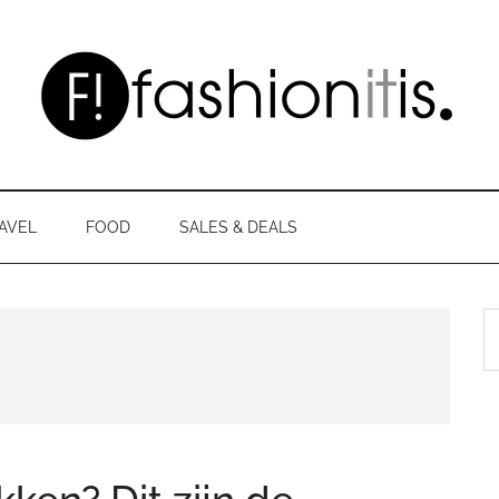
AVEL
FOOD
SALES & DEALS
S
th
si
...