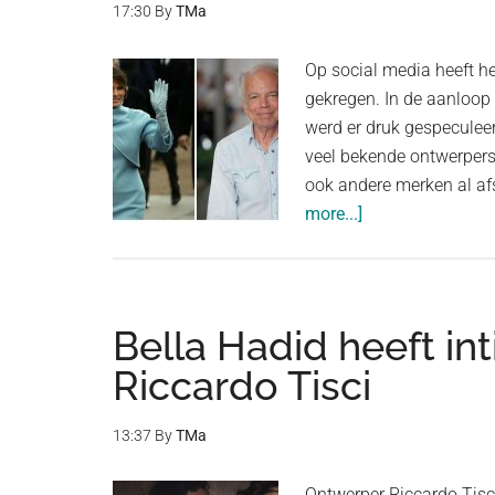
17:30
By
TMa
Op social media heeft he
gekregen. In de aanloop
werd er druk gespeculee
veel bekende ontwerpers 
ook andere merken al af
about
more...]
Ralph
Lauren
wordt
zwaar
Bella Hadid heeft i
geboycot,
Riccardo Tisci
maar
is
13:37
By
TMa
dit
terecht?
Ontwerper Riccardo Tisci