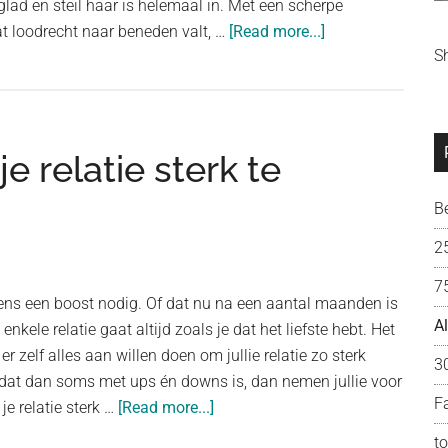
ad en steil haar is helemaal in. Met een scherpe
about
t loodrecht naar beneden valt, …
[Read more...]
S
#GESPOT:
dit
zijn
de
e relatie sterk te
5
trends
B
in
kapsels
2
van
7
dit
 eens een boost nodig. Of dat nu na een aantal maanden is
moment!
A
enkele relatie gaat altijd zoals je dat het liefste hebt. Het
e er zelf alles aan willen doen om jullie relatie zo sterk
3
 dat dan soms met ups én downs is, dan nemen jullie voor
F
about
 je relatie sterk …
[Read more...]
#RELATIE:
t