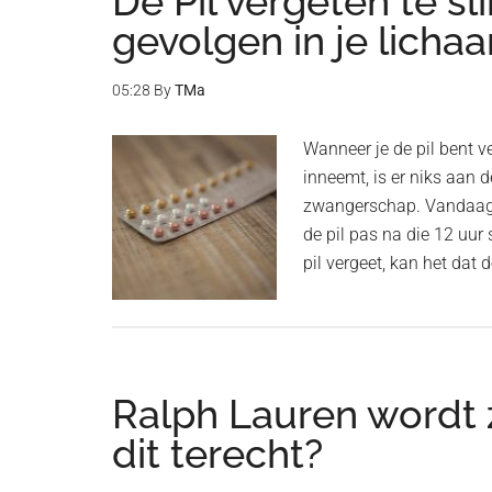
De Pil vergeten te sli
gevolgen in je licha
05:28
By
TMa
Wanneer je de pil bent v
inneemt, is er niks aan
zwangerschap. Vandaag l
de pil pas na die 12 uur 
pil vergeet, kan het dat 
Ralph Lauren wordt 
dit terecht?