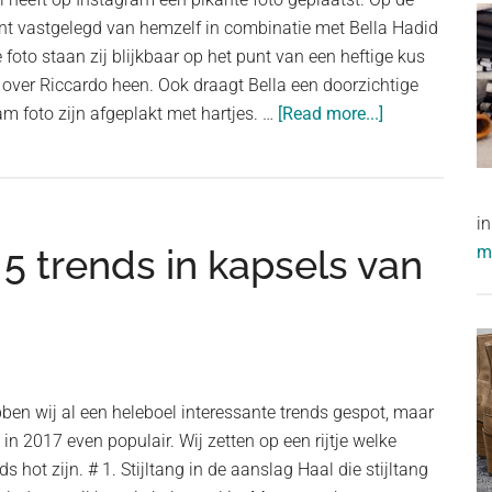
nt vastgelegd van hemzelf in combinatie met Bella Hadid
 foto staan zij blijkbaar op het punt van een heftige kus
s over Riccardo heen. Ook draagt Bella een doorzichtige
about
am foto zijn afgeplakt met hartjes. …
[Read more...]
Bella
Hadid
heeft
i
intiem
 5 trends in kapsels van
me
moment
met
Riccardo
Tisci
bben wij al een heleboel interessante trends gespot, maar
k in 2017 even populair. Wij zetten op een rijtje welke
s hot zijn. # 1. Stijltang in de aanslag Haal die stijltang