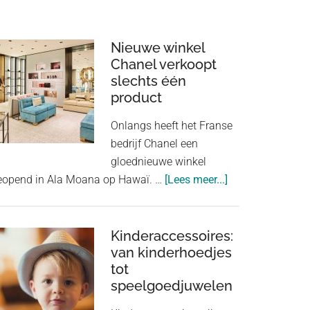
Nieuwe winkel
Chanel verkoopt
slechts één
product
Onlangs heeft het Franse
bedrijf Chanel een
gloednieuwe winkel
about
eopend in Ala Moana op Hawaï. …
[Lees meer...]
Nieuwe
winkel
Chanel
Kinderaccessoires:
van kinderhoedjes
verkoopt
tot
slechts
speelgoedjuwelen
één
product