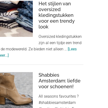
van
Het stijlen van
goed
oversized
kledingstukken
passende
voor een trendy
onderkleding
look
in
je
Oversized kledingstukken
outfit
zijn al een tijdje een trend
n de modewereld. Ze bieden niet alleen …
[Lees
about
er...]
Het
stijlen
van
Shabbies
oversized
Amsterdam: liefde
voor schoenen!
kledingstukken
voor
All seasons favourites ?
een
#shabbiesamsterdam
trendy