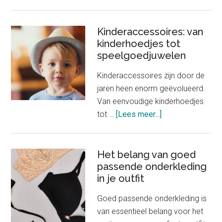
Nieuwe
winkel
Chanel
Kinderaccessoires: van
kinderhoedjes tot
verkoopt
speelgoedjuwelen
slechts
één
Kinderaccessoires zijn door de
product
jaren heen enorm geëvolueerd.
Van eenvoudige kinderhoedjes
about
tot …
[Lees meer...]
Kinderaccessoire
van
kinderhoedjes
Het belang van goed
passende onderkleding
tot
in je outfit
speelgoedjuwele
Goed passende onderkleding is
van essentieel belang voor het