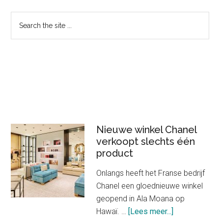
Primary
Search
the
Sidebar
site
...
Nieuwe winkel Chanel
verkoopt slechts één
product
Onlangs heeft het Franse bedrijf
Chanel een gloednieuwe winkel
geopend in Ala Moana op
about
Hawaï. …
[Lees meer...]