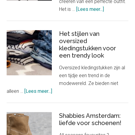
creëren van een perfecte outfit.
about
Het is …
[Lees meer...]
Het
belang
van
Het stijlen van
oversized
goed
kledingstukken voor
passende
een trendy look
onderkleding
in
Oversized kledingstukken zijn al
je
een tijdje een trend in de
outfit
modewereld. Ze bieden niet
about
alleen …
[Lees meer...]
Het
stijlen
van
Shabbies Amsterdam:
oversized
liefde voor schoenen!
kledingstukken