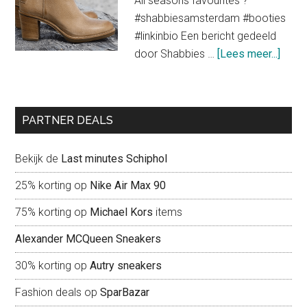
All seasons favourites ?
voor
#shabbiesamsterdam #booties
een
#linkinbio Een bericht gedeeld
trendy
about
door Shabbies …
[Lees meer...]
look
Shab
Amst
liefd
PARTNER DEALS
voor
scho
Bekijk de
Last minutes Schiphol
25% korting op
Nike Air Max 90
75% korting op
Michael Kors
items
Alexander MCQueen Sneakers
30% korting op
Autry sneakers
Fashion deals op
SparBazar