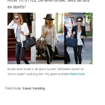
HOW TO STYLE: De leren broek…lees de do’s
en dont’s!
Bij een leren broek is de grens tussen "zelfzekere dame" en
"porno queen" vaak erg dun. Wij geven je enkele
Read more
Filed Under:
travel
,
trending