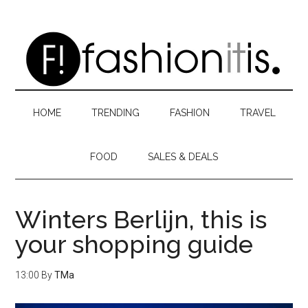
Skip
Skip
Skip
to
to
to
main
secondary
primary
content
menu
sidebar
HOME
TRENDING
FASHION
TRAVEL
FOOD
SALES & DEALS
Winters Berlijn, this is
your shopping guide
13:00
By
TMa