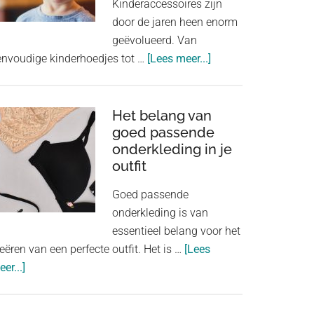
Kinderaccessoires zijn
door de jaren heen enorm
geëvolueerd. Van
about
envoudige kinderhoedjes tot …
[Lees meer...]
Kinderaccessoires:
van
kinderhoedjes
Het belang van
goed passende
tot
onderkleding in je
speelgoedjuwelen
outfit
Goed passende
onderkleding is van
essentieel belang voor het
eëren van een perfecte outfit. Het is …
[Lees
about
er...]
Het
belang