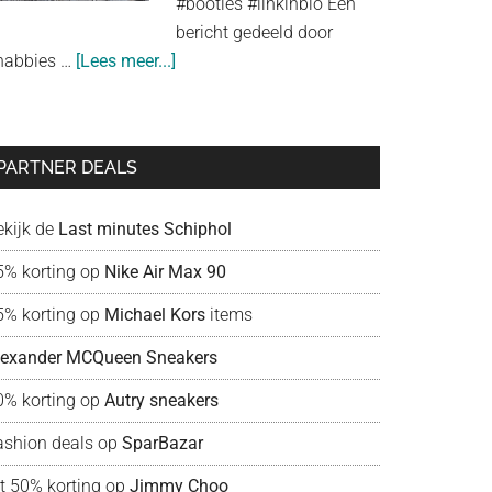
#booties #linkinbio Een
look
bericht gedeeld door
about
habbies …
[Lees meer...]
Shabbies
Amsterdam:
liefde
PARTNER DEALS
voor
schoenen!
ekijk de
Last minutes Schiphol
5% korting op
Nike Air Max 90
5% korting op
Michael Kors
items
lexander MCQueen Sneakers
0% korting op
Autry sneakers
ashion deals op
SparBazar
ot 50% korting op
Jimmy Choo