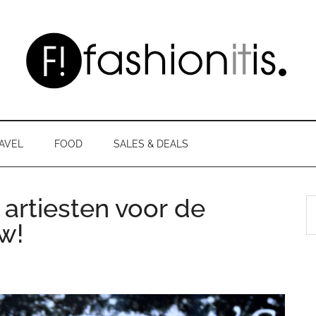
AVEL
FOOD
SALES & DEALS
n artiesten voor de
S
th
ow!
si
...