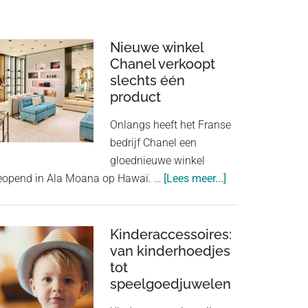
Nieuwe winkel
Chanel verkoopt
slechts één
product
Onlangs heeft het Franse
bedrijf Chanel een
gloednieuwe winkel
about
eopend in Ala Moana op Hawaï. …
[Lees meer...]
Nieuwe
winkel
Chanel
Kinderaccessoires:
van kinderhoedjes
verkoopt
tot
slechts
speelgoedjuwelen
één
product