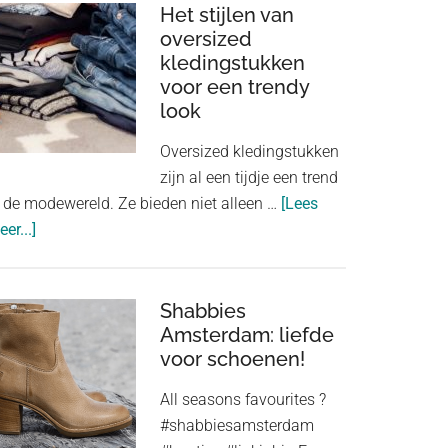
van
Het stijlen van
goed
oversized
kledingstukken
passende
voor een trendy
onderkleding
look
in
je
Oversized kledingstukken
outfit
zijn al een tijdje een trend
n de modewereld. Ze bieden niet alleen …
[Lees
about
er...]
Het
stijlen
van
Shabbies
oversized
Amsterdam: liefde
voor schoenen!
kledingstukken
voor
All seasons favourites ?
een
#shabbiesamsterdam
trendy