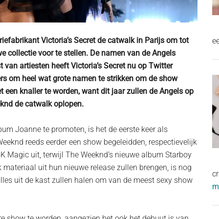
iefabrikant Victoria’s Secret de catwalk in Parijs om tot
e
 collectie voor te stellen. De namen van de Angels
 van artiesten heeft Victoria’s Secret nu op Twitter
mers om heel wat grote namen te strikken om de show
t een knaller te worden, want dit jaar zullen de Angels op
knd de catwalk oplopen.
bum Joanne te promoten, is het de eerste keer als
Weeknd reeds eerder een show begeleidden, respectievelijk
K Magic uit, terwijl The Weeknd’s nieuwe album Starboy
 materiaal uit hun nieuwe release zullen brengen, is nog
cr
alles uit de kast zullen halen om van de meest sexy show
me
re show te worden, aangezien het ook het debuut is van