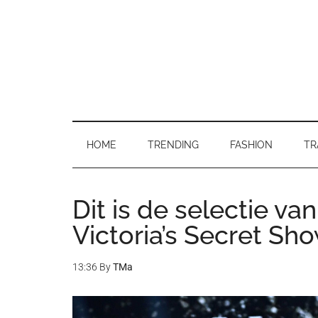
Skip
Skip
Skip
to
to
to
main
secondary
primary
content
menu
sidebar
HOME
TRENDING
FASHION
TR
Dit is de selectie va
Victoria’s Secret Sh
13:36
By
TMa