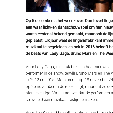
Op 5 december is het weer zover. Dan tovert linger
een waar licht- en dansschouwspel om hun nieuwe
waren eerder al bekend gemaakt, maar ook de lijst
geplaatst. Elk jaar weet de lingeriefabrikant im
muzikaal te begeleiden, en ook in 2016 belooft he
de beats van Lady Gaga, Bruno Mars en The Wee
Voor Lady Gaga, die druk bezig is haar nieuwe al
performer in de show, terwijl Bruno Mars en The 
in 2012 en 2015. Mars brengt op 18 november 24
op 25 november in de rekken ligt, maar dat ze ook
niet bevestigd. Vast staat wel dat de performers 
ter wereld een muzikaal festijn te maken.
Voor The Weeknd belooft het alvast een bijzonde