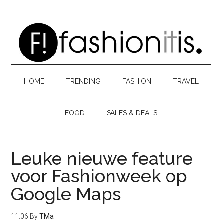
Skip
Skip
Skip
to
to
to
main
secondary
primary
content
menu
sidebar
HOME
TRENDING
FASHION
TRAVEL
FOOD
SALES & DEALS
Leuke nieuwe feature
voor Fashionweek op
Google Maps
11:06
By
TMa