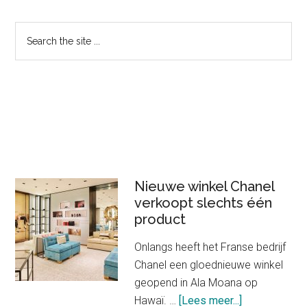
Primary
Search
the
Sidebar
site
...
Nieuwe winkel Chanel
verkoopt slechts één
product
Onlangs heeft het Franse bedrijf
Chanel een gloednieuwe winkel
geopend in Ala Moana op
about
Hawaï. …
[Lees meer...]