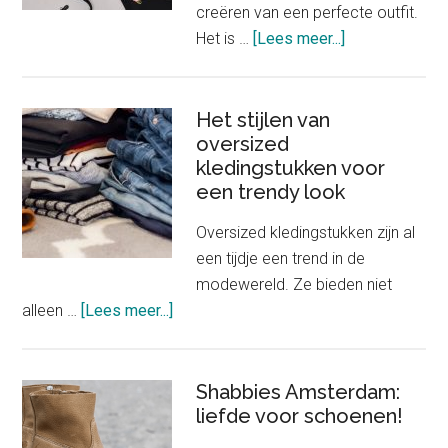
creëren van een perfecte outfit.
about
Het is …
[Lees meer...]
Het
belang
van
Het stijlen van
oversized
goed
kledingstukken voor
passende
een trendy look
onderkleding
in
Oversized kledingstukken zijn al
je
een tijdje een trend in de
outfit
modewereld. Ze bieden niet
about
alleen …
[Lees meer...]
Het
stijlen
van
Shabbies Amsterdam:
oversized
liefde voor schoenen!
kledingstukken