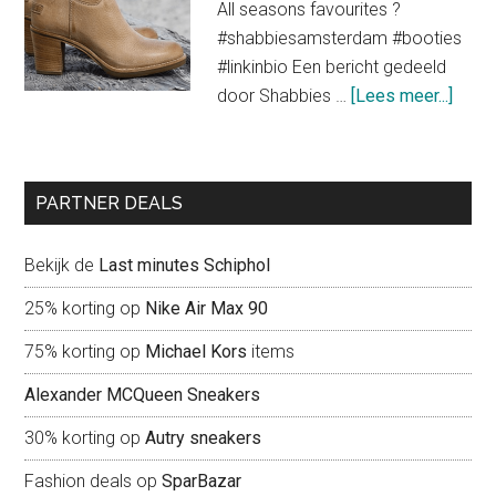
All seasons favourites ?
voor
#shabbiesamsterdam #booties
een
#linkinbio Een bericht gedeeld
trendy
about
door Shabbies …
[Lees meer...]
look
Shab
Amst
liefd
PARTNER DEALS
voor
scho
Bekijk de
Last minutes Schiphol
25% korting op
Nike Air Max 90
75% korting op
Michael Kors
items
Alexander MCQueen Sneakers
30% korting op
Autry sneakers
Fashion deals op
SparBazar