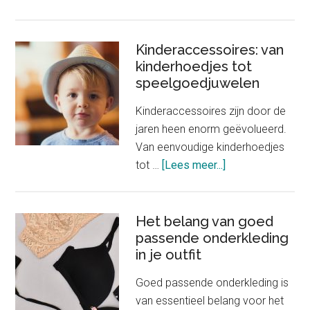
Nieuwe
winkel
Chanel
Kinderaccessoires: van
kinderhoedjes tot
verkoopt
speelgoedjuwelen
slechts
één
Kinderaccessoires zijn door de
product
jaren heen enorm geëvolueerd.
Van eenvoudige kinderhoedjes
about
tot …
[Lees meer...]
Kinderaccessoire
van
kinderhoedjes
Het belang van goed
passende onderkleding
tot
in je outfit
speelgoedjuwele
Goed passende onderkleding is
van essentieel belang voor het