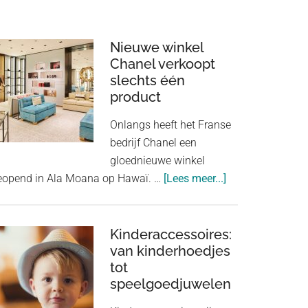
Nieuwe winkel
Chanel verkoopt
slechts één
product
Onlangs heeft het Franse
bedrijf Chanel een
gloednieuwe winkel
about
eopend in Ala Moana op Hawaï. …
[Lees meer...]
Nieuwe
winkel
Chanel
Kinderaccessoires:
van kinderhoedjes
verkoopt
tot
slechts
speelgoedjuwelen
één
product