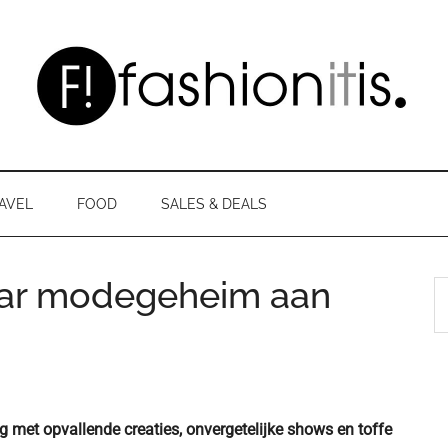
AVEL
FOOD
SALES & DEALS
 haar modegeheim aan
S
th
si
...
 met opvallende creaties, onvergetelijke shows en toffe