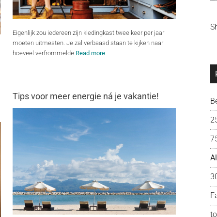
S
Eigenlijk zou iedereen zijn kledingkast twee keer per jaar
moeten uitmesten. Je zal verbaasd staan te kijken naar
hoeveel verfrommelde
Read more
Tips voor meer energie ná je vakantie!
B
2
7
A
3
F
t