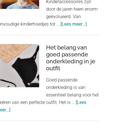
Kinderaccessoires zijn
door de jaren heen enorm
geëvolueerd. Van
about
envoudige kinderhoedjes tot …
[Lees meer...]
Kinderaccessoires:
van
kinderhoedjes
Het belang van
goed passende
tot
onderkleding in je
speelgoedjuwelen
outfit
Goed passende
onderkleding is van
essentieel belang voor het
eëren van een perfecte outfit. Het is …
[Lees
about
er...]
Het
belang