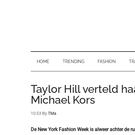
Skip
Skip
Skip
to
to
to
main
secondary
primary
content
menu
sidebar
HOME
TRENDING
FASHION
TR
Taylor Hill verteld
Michael Kors
10:53
By
TMa
De New York Fashion Week is alweer achter de rug