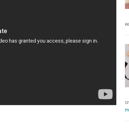
e
cr
me