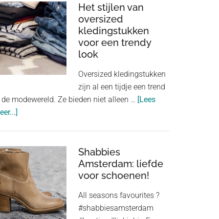
van
Het stijlen van
goed
oversized
kledingstukken
passende
voor een trendy
onderkleding
look
in
je
Oversized kledingstukken
outfit
zijn al een tijdje een trend
n de modewereld. Ze bieden niet alleen …
[Lees
about
er...]
Het
stijlen
van
Shabbies
oversized
Amsterdam: liefde
voor schoenen!
kledingstukken
voor
All seasons favourites ?
een
#shabbiesamsterdam
trendy