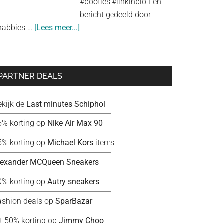
#booties #linkinbio Een
look
bericht gedeeld door
about
habbies …
[Lees meer...]
Shabbies
Amsterdam:
liefde
PARTNER DEALS
voor
schoenen!
ekijk de
Last minutes Schiphol
5% korting op
Nike Air Max 90
5% korting op
Michael Kors
items
lexander MCQueen Sneakers
0% korting op
Autry sneakers
ashion deals op
SparBazar
ot 50% korting op
Jimmy Choo