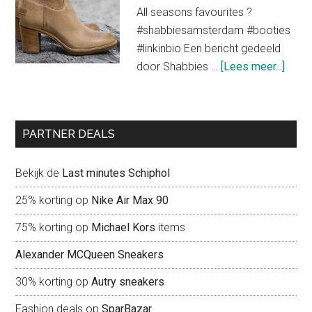
kledingstukken
All seasons favourites ?
voor
#shabbiesamsterdam #booties
een
#linkinbio Een bericht gedeeld
trendy
about
door Shabbies …
[Lees meer...]
look
Shab
Amst
liefd
PARTNER DEALS
voor
scho
Bekijk de
Last minutes Schiphol
25% korting op
Nike Air Max 90
75% korting op
Michael Kors
items
Alexander MCQueen Sneakers
30% korting op
Autry sneakers
Fashion deals op
SparBazar