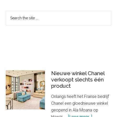
Primary
Search
the
Sidebar
site
...
Nieuwe winkel Chanel
verkoopt slechts één
product
Onlangs heeft het Franse bedrijf
Chanel een gloednieuwe winkel
geopend in Ala Moana op
about
Hawaï. …
[Lees meer...]