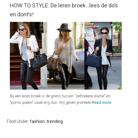
HOW TO STYLE: De leren broek…lees de do’s
en dont’s!
Bij een leren broek is de grens tussen "zelfzekere dame" en
"porno queen" vaak erg dun. Wij geven je enkele
Read more
Filed Under:
fashion
,
trending