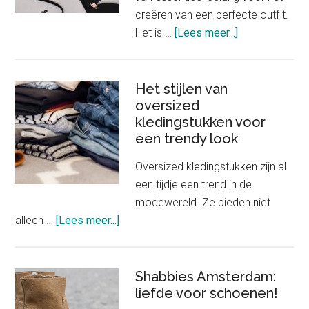
creëren van een perfecte outfit.
about
Het is …
[Lees meer...]
Het
belang
van
Het stijlen van
oversized
goed
kledingstukken voor
passende
een trendy look
onderkleding
in
Oversized kledingstukken zijn al
je
een tijdje een trend in de
outfit
modewereld. Ze bieden niet
about
alleen …
[Lees meer...]
Het
stijlen
van
Shabbies Amsterdam:
oversized
liefde voor schoenen!