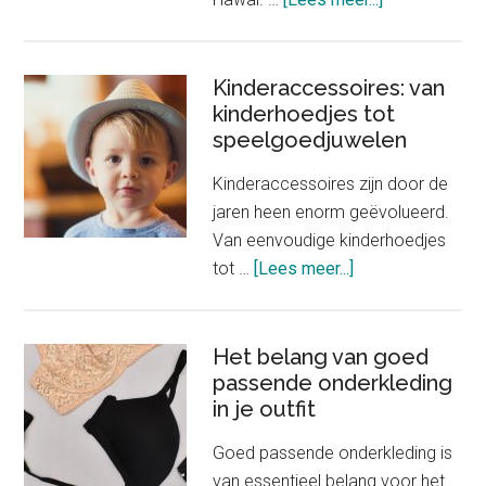
Nieuwe
winkel
Chanel
Kinderaccessoires: van
kinderhoedjes tot
verkoopt
speelgoedjuwelen
slechts
één
Kinderaccessoires zijn door de
product
jaren heen enorm geëvolueerd.
Van eenvoudige kinderhoedjes
about
tot …
[Lees meer...]
Kinderaccessoire
van
kinderhoedjes
Het belang van goed
passende onderkleding
tot
in je outfit
speelgoedjuwele
Goed passende onderkleding is
van essentieel belang voor het