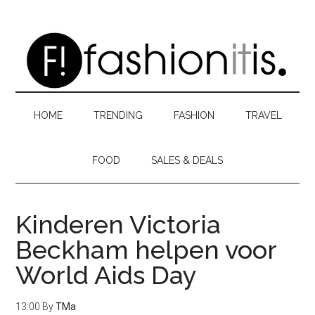
Skip
Skip
Skip
to
to
to
main
secondary
primary
content
menu
sidebar
HOME
TRENDING
FASHION
TRAVEL
FOOD
SALES & DEALS
Kinderen Victoria
Beckham helpen voor
World Aids Day
13:00
By
TMa