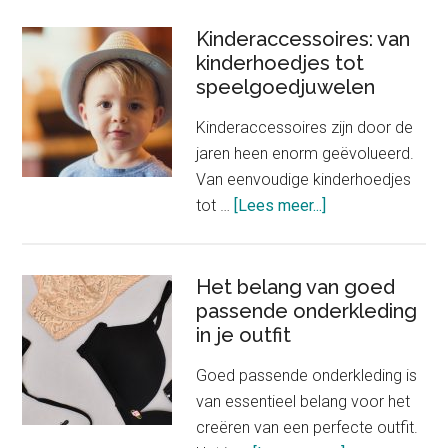
winkel
Chanel
Kinderaccessoires: van
kinderhoedjes tot
verkoopt
speelgoedjuwelen
slechts
één
Kinderaccessoires zijn door de
product
jaren heen enorm geëvolueerd.
Van eenvoudige kinderhoedjes
about
tot …
[Lees meer...]
Kinderaccessoire
van
kinderhoedjes
Het belang van goed
passende onderkleding
tot
in je outfit
speelgoedjuwele
Goed passende onderkleding is
van essentieel belang voor het
creëren van een perfecte outfit.