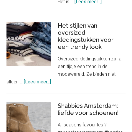
about
Het is …
[Lees meer...]
Het
belang
van
Het stijlen van
oversized
goed
kledingstukken voor
passende
een trendy look
onderkleding
in
Oversized kledingstukken zijn al
je
een tijdje een trend in de
outfit
modewereld. Ze bieden niet
about
alleen …
[Lees meer...]
Het
stijlen
van
Shabbies Amsterdam:
oversized
liefde voor schoenen!
kledingstukken
All seasons favourites ?
voor