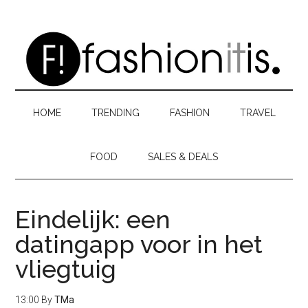
Skip
Skip
Skip
to
to
to
main
secondary
primary
content
menu
sidebar
HOME
TRENDING
FASHION
TRAVEL
FOOD
SALES & DEALS
Eindelijk: een
datingapp voor in het
vliegtuig
13:00
By
TMa