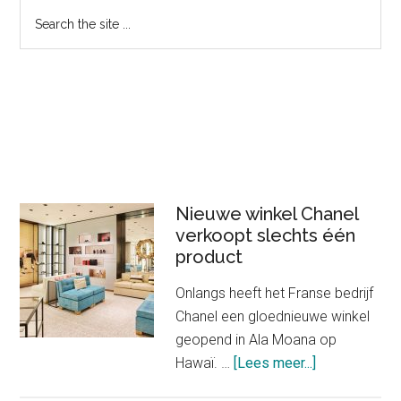
Primary
Search
the
Sidebar
site
...
Nieuwe winkel Chanel
verkoopt slechts één
product
Onlangs heeft het Franse bedrijf
Chanel een gloednieuwe winkel
geopend in Ala Moana op
about
Hawaï. …
[Lees meer...]
Nieuwe