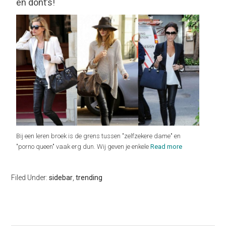
en dont’s!
Bij een leren broek is de grens tussen "zelfzekere dame" en
"porno queen" vaak erg dun. Wij geven je enkele
Read more
Filed Under:
sidebar
,
trending