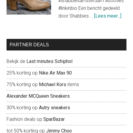
#shabbiesamsterdam #booties
een
#linkinbio Een bericht gedeeld
trendy
about
door Shabbies …
[Lees meer...]
look
Shab
Amst
liefd
PARTNER DEALS
voor
scho
Bekijk de
Last minutes Schiphol
25% korting op
Nike Air Max 90
75% korting op
Michael Kors
items
Alexander MCQueen Sneakers
30% korting op
Autry sneakers
Fashion deals op
SparBazar
tot 50% korting op
Jimmy Choo