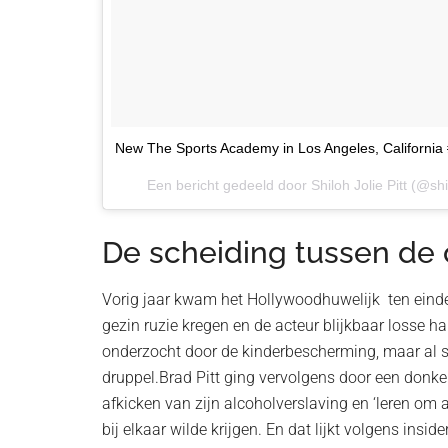
New The Sports Academy in Los Angeles, California #s
Een bericht gedeeld door Shiloh Jolie Pitt (@shil
De scheiding tussen de
Vorig jaar kwam het Hollywoodhuwelijk ten einde 
gezin ruzie kregen en de acteur blijkbaar losse 
onderzocht door de kinderbescherming, maar al sn
druppel.Brad Pitt ging vervolgens door een donker
afkicken van zijn alcoholverslaving en ‘leren om all
bij elkaar wilde krijgen. En dat lijkt volgens insi