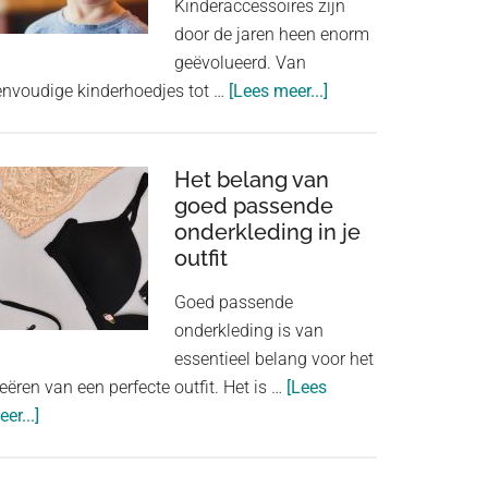
Kinderaccessoires zijn
door de jaren heen enorm
geëvolueerd. Van
about
envoudige kinderhoedjes tot …
[Lees meer...]
Kinderaccessoires:
van
kinderhoedjes
Het belang van
goed passende
tot
onderkleding in je
speelgoedjuwelen
outfit
Goed passende
onderkleding is van
essentieel belang voor het
eëren van een perfecte outfit. Het is …
[Lees
about
er...]
Het
belang