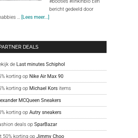
#booties #linkinbio Een
look
bericht gedeeld door
about
habbies …
[Lees meer...]
Shabbies
Amsterdam:
liefde
PARTNER DEALS
voor
schoenen!
ekijk de
Last minutes Schiphol
5% korting op
Nike Air Max 90
5% korting op
Michael Kors
items
lexander MCQueen Sneakers
0% korting op
Autry sneakers
ashion deals op
SparBazar
ot 50% korting op
Jimmy Choo