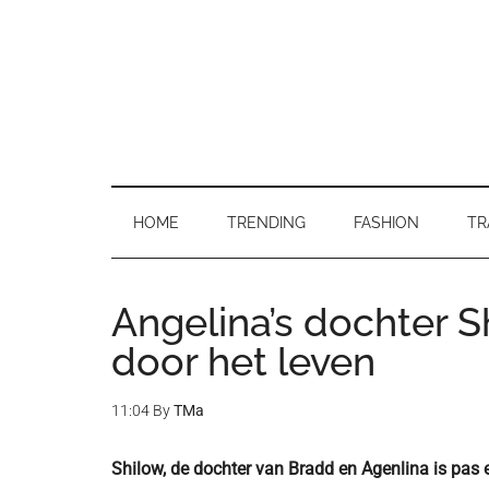
Skip
Skip
Skip
to
to
to
main
secondary
primary
content
menu
sidebar
HOME
TRENDING
FASHION
TR
Angelina’s dochter Sh
door het leven
11:04
By
TMa
Shilow, de dochter van Bradd en Agenlina is pas e