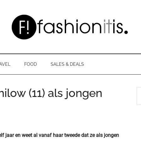
AVEL
FOOD
SALES & DEALS
ilow (11) als jongen
S
th
si
...
lf jaar en weet al vanaf haar tweede dat ze als jongen