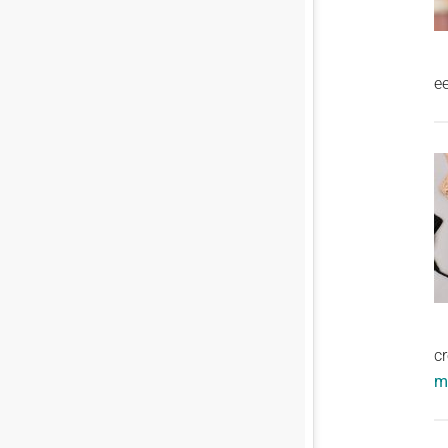
e
cr
me