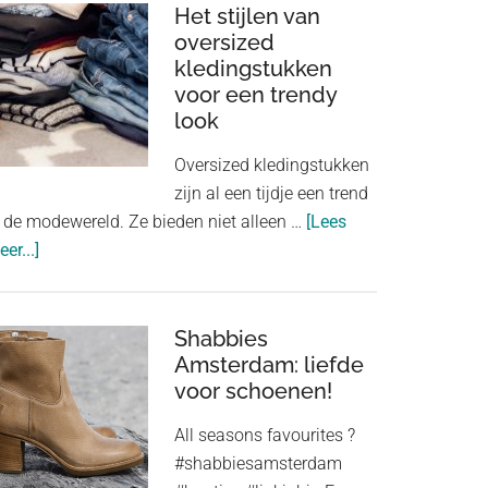
van
Het stijlen van
goed
oversized
kledingstukken
passende
voor een trendy
onderkleding
look
in
je
Oversized kledingstukken
outfit
zijn al een tijdje een trend
n de modewereld. Ze bieden niet alleen …
[Lees
about
er...]
Het
stijlen
van
Shabbies
oversized
Amsterdam: liefde
voor schoenen!
kledingstukken
voor
All seasons favourites ?
een
#shabbiesamsterdam
trendy