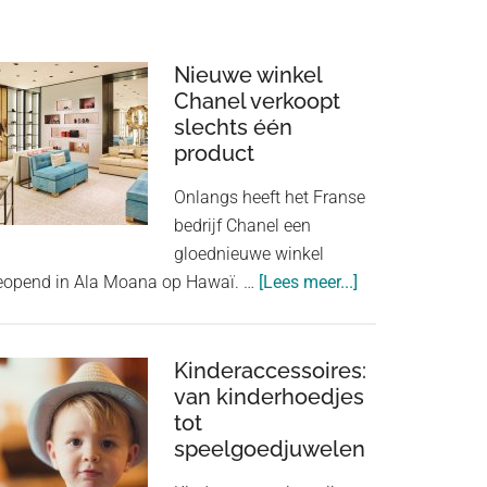
Nieuwe winkel
Chanel verkoopt
slechts één
product
Onlangs heeft het Franse
bedrijf Chanel een
gloednieuwe winkel
about
eopend in Ala Moana op Hawaï. …
[Lees meer...]
Nieuwe
winkel
Chanel
Kinderaccessoires:
van kinderhoedjes
verkoopt
tot
slechts
speelgoedjuwelen
één
product