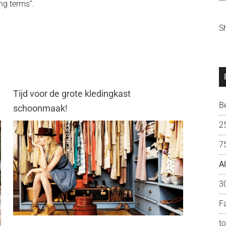
ng terms”.
S
Tijd voor de grote kledingkast
B
schoonmaak!
2
7
A
3
F
t