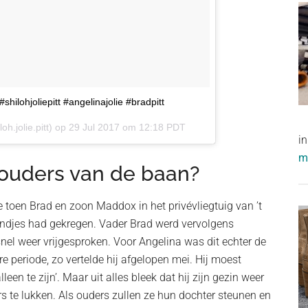
hilohjoliepitt #angelinajolie #bradpitt
oh.jolie.pitt) op
29 Jul 2017 om 12:18 PDT
i
me
 ouders van de baan?
toen Brad en zoon Maddox in het privévliegtuig van ’t
handjes had gekregen. Vader Brad werd vervolgens
el weer vrijgesproken. Voor Angelina was dit echter de
e periode, zo vertelde hij afgelopen mei. Hij moest
een te zijn’. Maar uit alles bleek dat hij zijn gezin weer
ders te lukken. Als ouders zullen ze hun dochter steunen en