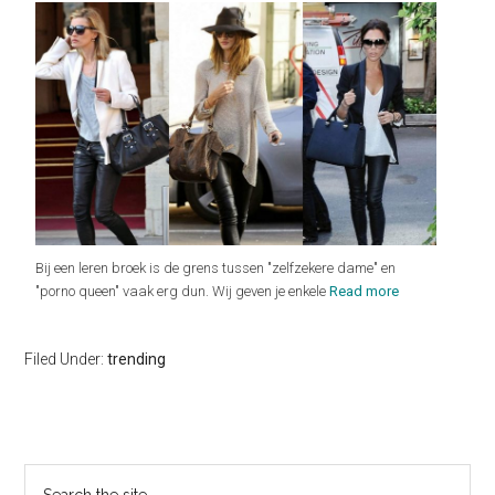
Bij een leren broek is de grens tussen "zelfzekere dame" en
"porno queen" vaak erg dun. Wij geven je enkele
Read more
Filed Under:
trending
Primary
Search