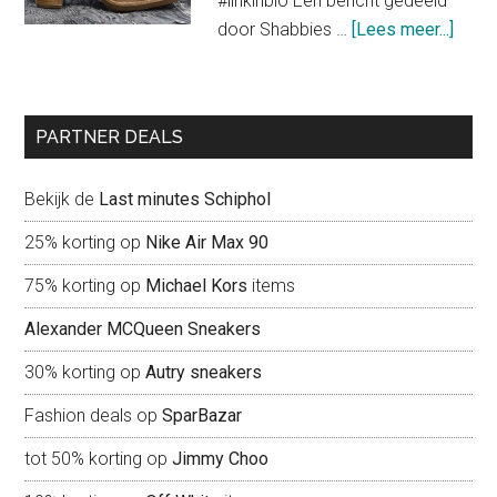
#linkinbio Een bericht gedeeld
trendy
about
door Shabbies …
[Lees meer...]
look
Shab
Amst
liefd
PARTNER DEALS
voor
scho
Bekijk de
Last minutes Schiphol
25% korting op
Nike Air Max 90
75% korting op
Michael Kors
items
Alexander MCQueen Sneakers
30% korting op
Autry sneakers
Fashion deals op
SparBazar
tot 50% korting op
Jimmy Choo