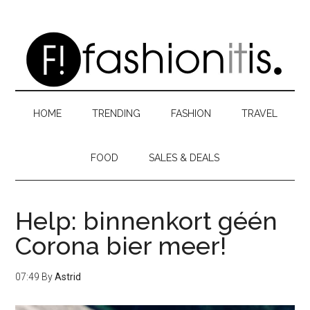
Skip
Skip
Skip
to
to
to
main
secondary
primary
content
menu
sidebar
HOME
TRENDING
FASHION
TRAVEL
FOOD
SALES & DEALS
Help: binnenkort géén
Corona bier meer!
07:49
By
Astrid