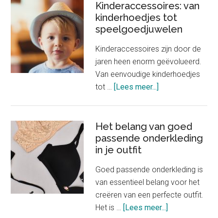
Chanel
Kinderaccessoires: van
kinderhoedjes tot
verkoopt
speelgoedjuwelen
slechts
één
Kinderaccessoires zijn door de
product
jaren heen enorm geëvolueerd.
Van eenvoudige kinderhoedjes
about
tot …
[Lees meer...]
Kinderaccessoire
van
kinderhoedjes
Het belang van goed
passende onderkleding
tot
in je outfit
speelgoedjuwele
Goed passende onderkleding is
van essentieel belang voor het
creëren van een perfecte outfit.
about
Het is …
[Lees meer...]