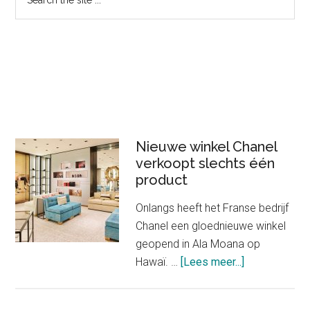
the
Sidebar
site
...
Nieuwe winkel Chanel
verkoopt slechts één
product
Onlangs heeft het Franse bedrijf
Chanel een gloednieuwe winkel
geopend in Ala Moana op
about
Hawaï. …
[Lees meer...]
Nieuwe
winkel