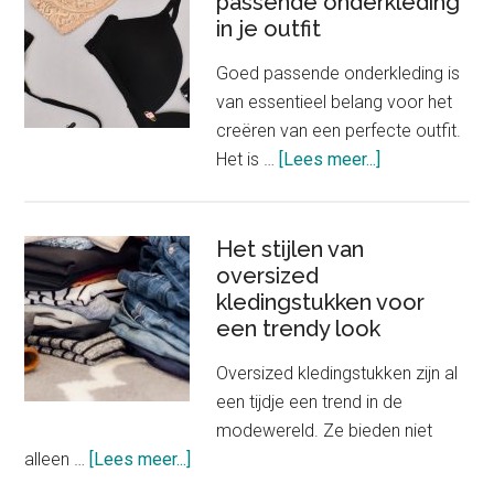
passende onderkleding
in je outfit
speelgoedjuwele
Goed passende onderkleding is
van essentieel belang voor het
creëren van een perfecte outfit.
about
Het is …
[Lees meer...]
Het
belang
van
Het stijlen van
oversized
goed
kledingstukken voor
passende
een trendy look
onderkleding
in
Oversized kledingstukken zijn al
je
een tijdje een trend in de
outfit
modewereld. Ze bieden niet
about
alleen …
[Lees meer...]
Het