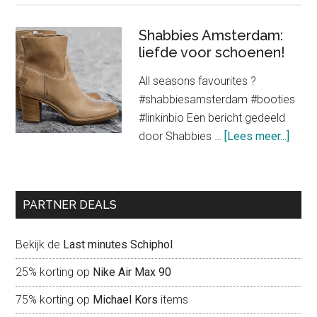
stijlen
van
Shabbies Amsterdam:
oversized
liefde voor schoenen!
kledingstukken
All seasons favourites ?
voor
#shabbiesamsterdam #booties
een
#linkinbio Een bericht gedeeld
trendy
about
door Shabbies …
[Lees meer...]
look
Shab
Amst
liefd
PARTNER DEALS
voor
scho
Bekijk de
Last minutes Schiphol
25% korting op
Nike Air Max 90
75% korting op
Michael Kors
items