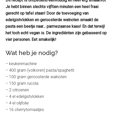
Dit recept is ontzettend eenvoudig én heel erg smaakvol.
Je hebt binnen slechts vijftien minuten een heel fraai
gerecht op tafel staan! Door de toevoeging van
edelgistvlokken en geroosterde walnoten smaakt de
pasta een beetje naar… parmezaanse kaas! En dat terwijl
het toch echt vegan is. De ingrediënten zijn gebaseerd op
vier personen. Eet smakelijk!
Wat heb je nodig?
– keukenmachine
– 400 gram (volkoren) pasta/spaghetti
– 100 gram geroosterde walnoten
– 150 gram rucola
– 2 citroenen
– 4 el edelgistvlokken
– 4 el olijfolie
– 16 cherrytomaatjes