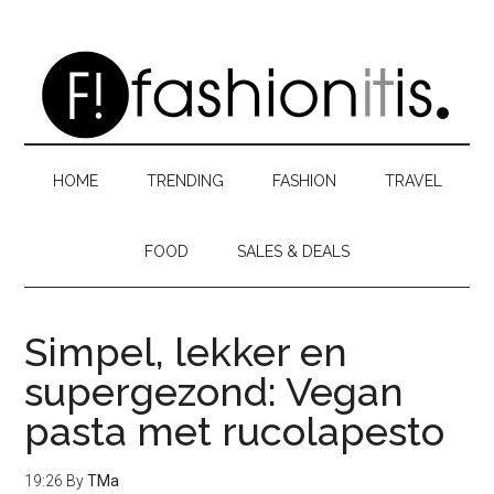
Skip
Skip
Skip
to
to
to
main
secondary
primary
content
menu
sidebar
HOME
TRENDING
FASHION
TRAVEL
FOOD
SALES & DEALS
Simpel, lekker en
supergezond: Vegan
pasta met rucolapesto
19:26
By
TMa