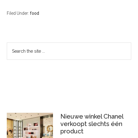
Filed Under:
food
Primary
Search
the
Sidebar
site
...
Nieuwe winkel Chanel
verkoopt slechts één
product