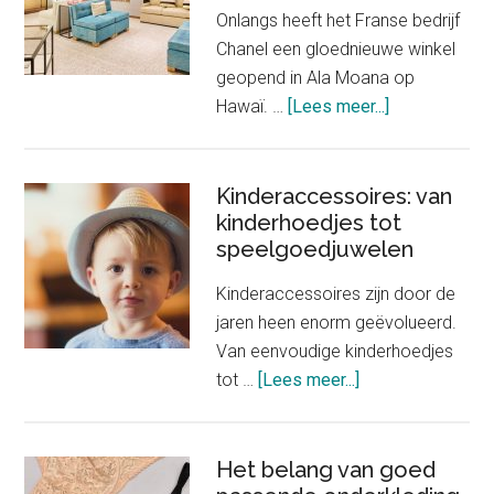
Onlangs heeft het Franse bedrijf
Chanel een gloednieuwe winkel
geopend in Ala Moana op
about
Hawaï. …
[Lees meer...]
Nieuwe
winkel
Chanel
Kinderaccessoires: van
kinderhoedjes tot
verkoopt
speelgoedjuwelen
slechts
één
Kinderaccessoires zijn door de
product
jaren heen enorm geëvolueerd.
Van eenvoudige kinderhoedjes
about
tot …
[Lees meer...]
Kinderaccessoire
van
kinderhoedjes
Het belang van goed
tot