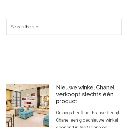
Primary
Search
the
Sidebar
site
...
Nieuwe winkel Chanel
verkoopt slechts één
product
Onlangs heeft het Franse bedrijf
Chanel een gloednieuwe winkel
geopend in Ala Moana op