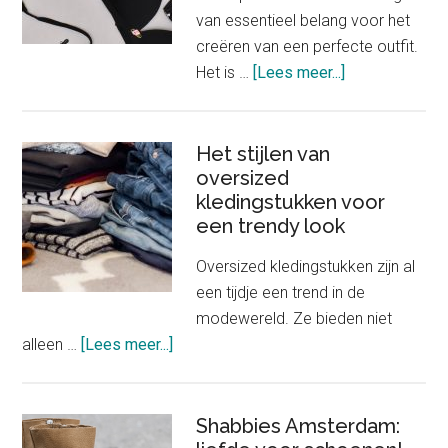
van essentieel belang voor het
creëren van een perfecte outfit.
about
Het is …
[Lees meer...]
Het
belang
van
Het stijlen van
oversized
goed
kledingstukken voor
passende
een trendy look
onderkleding
in
Oversized kledingstukken zijn al
je
een tijdje een trend in de
outfit
modewereld. Ze bieden niet
about
alleen …
[Lees meer...]
Het
stijlen
van
Shabbies Amsterdam:
oversized