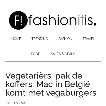
Skip
Skip
Skip
to
to
to
main
secondary
primary
content
menu
sidebar
HOME
TRENDING
FASHION
TRAVEL
FOOD
SALES & DEALS
Vegetariërs, pak de
koffers: Mac in België
komt met vegaburgers
13:16
By
TMa