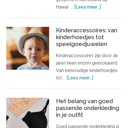
about
Hawaï. …
[Lees meer...]
Nieuwe
winkel
Chanel
Kinderaccessoires: van
kinderhoedjes tot
verkoopt
speelgoedjuwelen
slechts
één
Kinderaccessoires zijn door de
product
jaren heen enorm geëvolueerd.
Van eenvoudige kinderhoedjes
about
tot …
[Lees meer...]
Kinderaccessoire
van
kinderhoedjes
Het belang van goed
passende onderkleding
tot
in je outfit
speelgoedjuwele
Goed passende onderkleding is