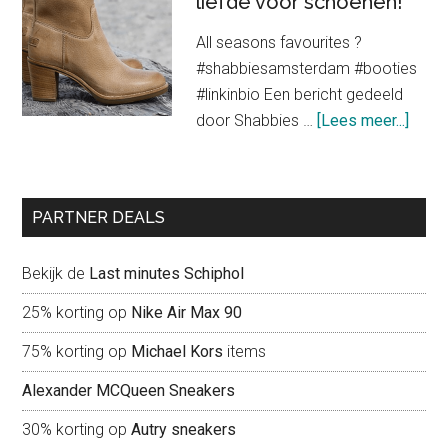
liefde voor schoenen!
kledingstukken
All seasons favourites ?
voor
#shabbiesamsterdam #booties
een
#linkinbio Een bericht gedeeld
trendy
about
door Shabbies …
[Lees meer...]
look
Shab
Amst
liefd
PARTNER DEALS
voor
scho
Bekijk de
Last minutes Schiphol
25% korting op
Nike Air Max 90
75% korting op
Michael Kors
items
Alexander MCQueen Sneakers
30% korting op
Autry sneakers